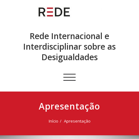
Skip
to
content
Rede Internacional e
Interdisciplinar sobre as
Desigualdades
Alternar
a
navegação
Apresentação
Início
Apresentação